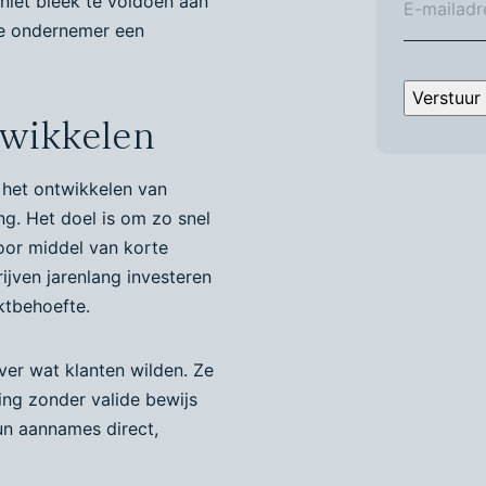
 niet bleek te voldoen aan
de ondernemer een
Verstuur
twikkelen
 het ontwikkelen van
ng. Het doel is om zo snel
oor middel van korte
ijven jarenlang investeren
rktbehoefte.
ver wat klanten wilden. Ze
ng zonder valide bewijs
un aannames direct,