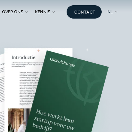
OVER ONS
KENNIS
NL
CONTACT
E
EREN
MATIE
E