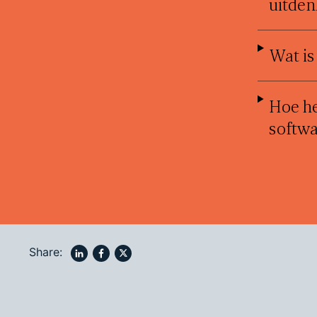
uitde
Wat is
Hoe he
softw
Share: