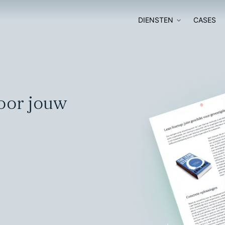
DIENSTEN
CASES
SOFTWARE
SOFTWAR
ONTWIKKELING
MODERNIS
DIGITALE
oor jouw
SOFTWARE AUDIT
TRANSFOR
GO-TO-MARKET
AI-ADOPTI
STRATEGY
SLIM SOFTWARE
NABOUWEN