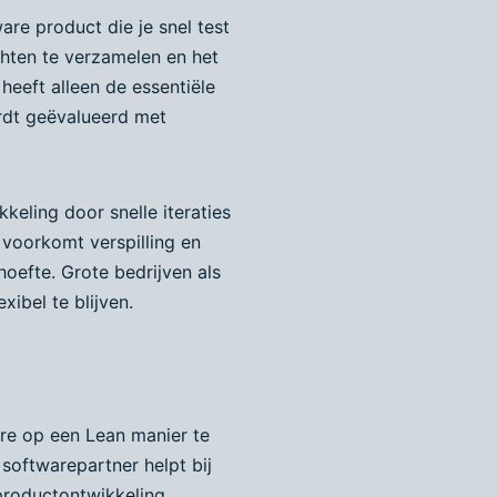
are product die je snel test
chten te verzamelen en het
eeft alleen de essentiële
ordt geëvalueerd met
keling door snelle iteraties
 voorkomt verspilling en
hoefte. Grote bedrijven als
ibel te blijven.
are op een Lean manier te
oftwarepartner helpt bij
productontwikkeling.