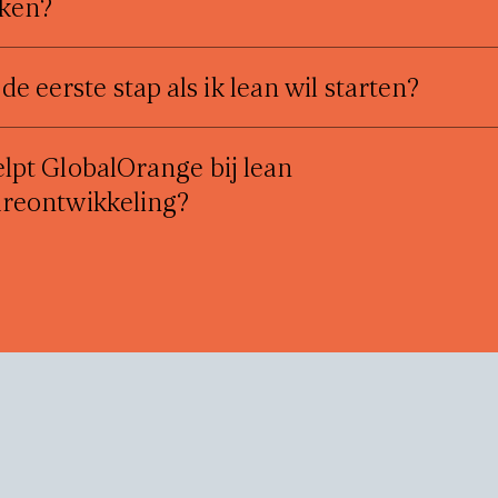
nken?
 de eerste stap als ik lean wil starten?
lpt GlobalOrange bij lean
areontwikkeling?