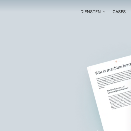
DIENSTEN
CASES
SOFTWARE
SOFTWAR
ONTWIKKELING
MODERNIS
DIGITALE
SOFTWARE AUDIT
TRANSFOR
GO-TO-MARKET
AI-ADOPTI
STRATEGY
SLIM SOFTWARE
NABOUWEN