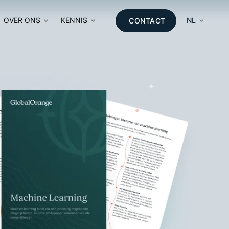
OVER ONS
KENNIS
NL
CONTACT
E
EREN
MATIE
E