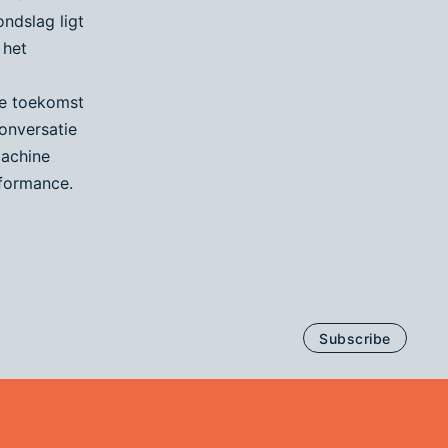
ondslag ligt
 het
de toekomst
conversatie
machine
rformance.
Subscribe