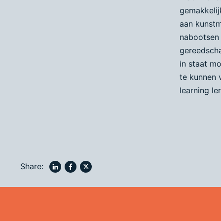
gemakkelijk
aan kunstma
nabootsen 
gereedscha
in staat mo
te kunnen 
learning l
Share: