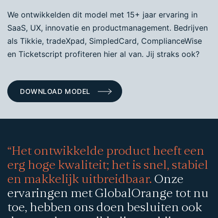
We ontwikkelden dit model met 15+ jaar ervaring in
SaaS, UX, innovatie en productmanagement. Bedrijven
als Tikkie, tradeXpad, SimpledCard, ComplianceWise
en Ticketscript profiteren hier al van. Jij straks ook?
DOWNLOAD MODEL
“Het ontwikkelde product heeft een
erg hoge kwaliteit; het is snel, stabiel
en makkelijk uitbreidbaar.
Onze
ervaringen met GlobalOrange tot nu
toe, hebben ons doen besluiten ook