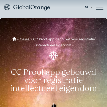
NL
»
Cases
»
CC Proof app gebouwd voor registratie
intellectueel eigendom
CC Proof app gebouwd
voor registratie
intellectueel eigendom