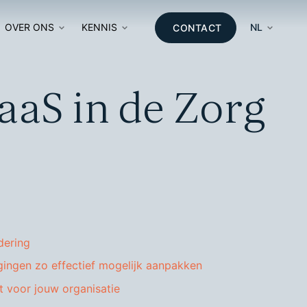
OVER ONS
KENNIS
NL
CONTACT
E
aaS in de Zorg
EREN
MATIE
E
dering
gingen zo effectief mogelijk aanpakken
 voor jouw organisatie