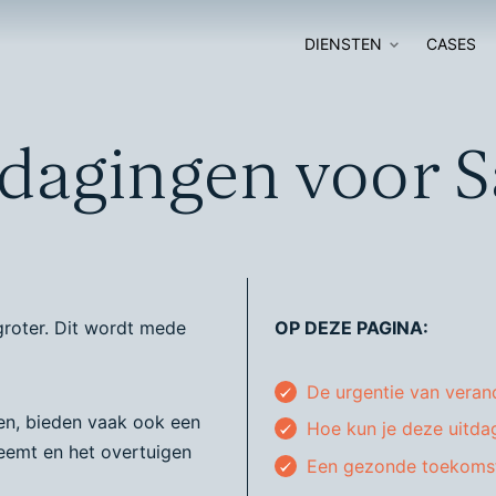
DIENSTEN
CASES
SOFTWARE
SOFTWAR
dagingen voor S
ONTWIKKELING
MODERNIS
DIGITALE
SOFTWARE AUDIT
TRANSFOR
GO-TO-MARKET
AI-ADOPTI
STRATEGY
groter. Dit wordt mede
OP DEZE PAGINA:
SLIM SOFTWARE
NABOUWEN
De urgentie van veran
en, bieden vaak ook een
Hoe kun je deze uitda
emt en het overtuigen
Een gezonde toekomst