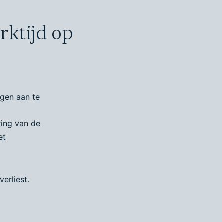
rktijd op
gen aan te
ring van de
et
erliest.